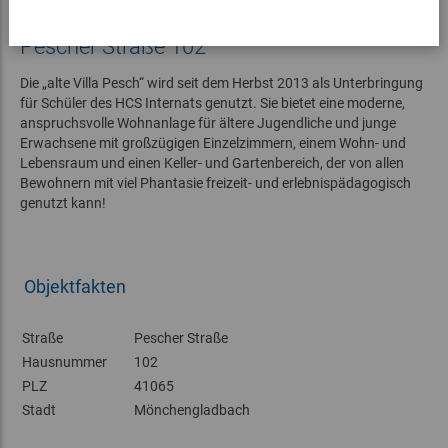
Mönchengladbach-Pesch,
Pescher Straße 102
Die „alte Villa Pesch“ wird seit dem Herbst 2013 als Unterbringung
für Schüler des HCS Internats genutzt. Sie bietet eine moderne,
anspruchsvolle Wohnanlage für ältere Jugendliche und junge
Erwachsene mit großzügigen Einzelzimmern, einem Wohn- und
Lebensraum und einen Keller- und Gartenbereich, der von allen
Bewohnern mit viel Phantasie freizeit- und erlebnispädagogisch
genutzt kann!
Objektfakten
Straße
Pescher Straße
Hausnummer
102
PLZ
41065
Stadt
Mönchengladbach