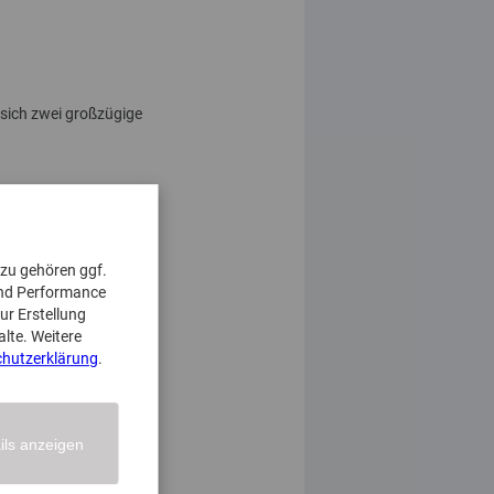
 sich zwei großzügige
azu gehören ggf.
und Performance
ur Erstellung
alte. Weitere
hutzerklärung
.
ils anzeigen