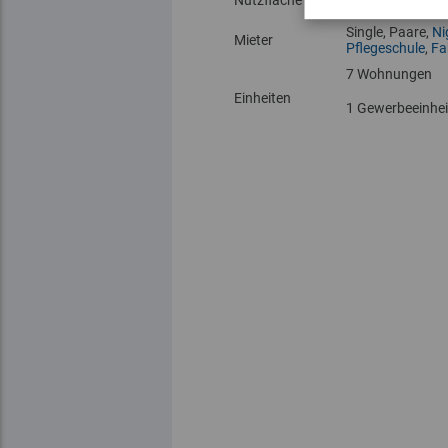
Nutzfläche
Wohnen: ca. 65
Single, Paare,
Ni
Mieter
Pflegeschule
,
Fa
7 Wohnungen
Einheiten
1 Gewerbeeinhei