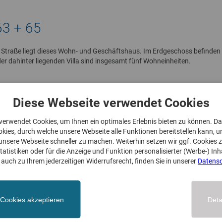
63 + 65
r Straße liegt dieses Wohn- und Geschäftshaus. Im Erdgeschoss befinden
er dahinter liegenden Villa sind insgesamt fünf Wohneinheiten.
Diese Webseite verwendet Cookies
verwendet Cookies, um Ihnen ein optimales Erlebnis bieten zu können. D
ies, durch welche unsere Webseite alle Funktionen bereitstellen kann, 
nsere Webseite schneller zu machen. Weiterhin setzen wir ggf. Cookies z
tistiken oder für die Anzeige und Funktion personalisierter (Werbe-) Inh
auch zu Ihrem jederzeitigen Widerrufsrecht, finden Sie in unserer
Datensc
nen
 Cookies akzeptieren
Deta
²