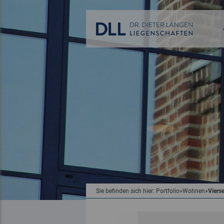
Sie befinden sich hier:
Portfolio
»
Wohnen
»
Viers