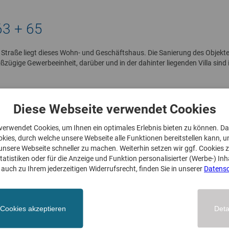
63 + 65
er Straße liegt dieses Wohn- und Geschäftshaus. Die Sanierung des Objek
ßzügige Gewerbeeinheit, darüber und in der dahinter liegenden Villa sin
Diese Webseite verwendet Cookies
verwendet Cookies, um Ihnen ein optimales Erlebnis bieten zu können. D
ies, durch welche unsere Webseite alle Funktionen bereitstellen kann, 
nsere Webseite schneller zu machen. Weiterhin setzen wir ggf. Cookies z
tistiken oder für die Anzeige und Funktion personalisierter (Werbe-) Inh
auch zu Ihrem jederzeitigen Widerrufsrecht, finden Sie in unserer
Datensc
nen
 Cookies akzeptieren
Deta