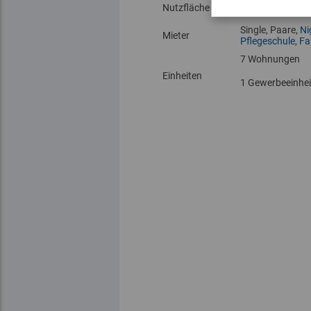
Gewerbe: 740 m
Nutzfläche
Wohnen: ca. 65
Single, Paare,
Ni
Mieter
Pflegeschule
,
Fa
7 Wohnungen
Einheiten
1 Gewerbeeinhei