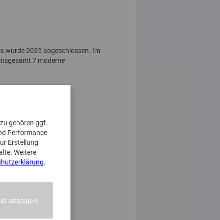
tes wurde 2025 abgeschlossen. Im
d insgesamt 7 moderne
azu gehören ggf.
und Performance
ur Erstellung
alte. Weitere
hutzerklärung
.
ils anzeigen