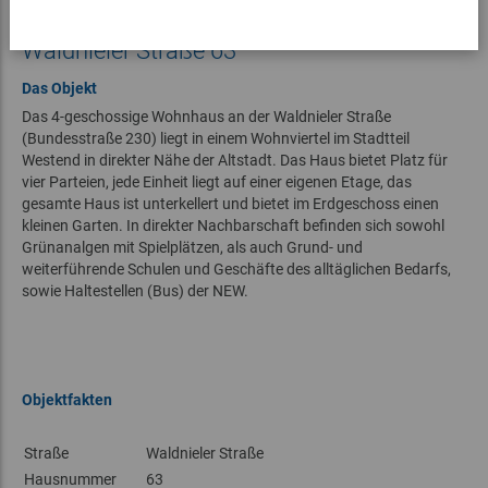
Mönchengladbach Westend,
Waldnieler Straße 63
Das Objekt
Das 4-geschossige Wohnhaus an der Waldnieler Straße
(Bundesstraße 230) liegt in einem Wohnviertel im Stadtteil
Westend in direkter Nähe der Altstadt. Das Haus bietet Platz für
vier Parteien, jede Einheit liegt auf einer eigenen Etage, das
gesamte Haus ist unterkellert und bietet im Erdgeschoss einen
kleinen Garten.
In direkter Nachbarschaft befinden sich sowohl
Grünanalgen mit Spielplätzen, als auch Grund- und
weiterführende Schulen und Geschäfte des alltäglichen Bedarfs,
sowie Haltestellen (Bus) der NEW.
Objektfakten
Straße
Waldnieler Straße
Hausnummer
63